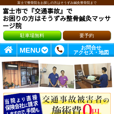
富士で整骨院をお探しの方はそうずみ鍼灸整骨院まで
富士市で『交通事故』で
お困りの方はそうずみ整骨鍼灸マッサ
ージ院
駐車場無料
要予約
お問合せ
MENU
アクセス・地図